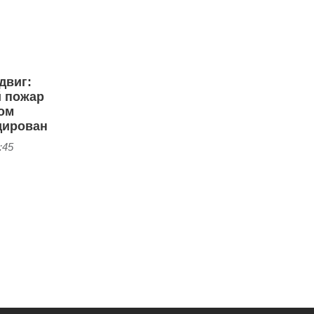
двиг:
 пожар
ом
дирован
:45