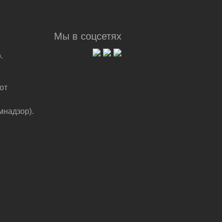
Мы в соцсетях
.
от
мнадзор).