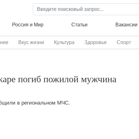
Перейти
к
основному
ция
Россия и Мир
Статьи
Вакансии
содержанию
ние
Вкус жизни
Культура
Здоровье
Спорт
жаре погиб пожилой мужчина
общили в региональном МЧС.