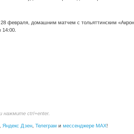
у, 28 февраля, домашним матчем с тольяттинским «Акро
 14:00.
нажмите ctrl+enter.
,
Яндекс Дзен
,
Телеграм
и
мессенджере MAX
!