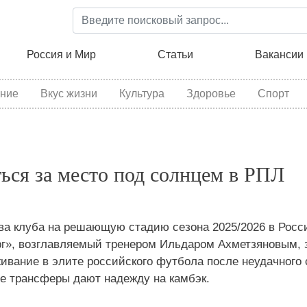
Перейти
к
основному
ция
Россия и Мир
Статьи
Вакансии
содержанию
ние
Вкус жизни
Культура
Здоровье
Спорт
ься за место под солнцем в РПЛ
ва клуба на решающую стадию сезона 2025/2026 в Росс
г», возглавляемый тренером Ильдаром Ахметзяновым, 
живание в элите российского футбола после неудачного 
е трансферы дают надежду на камбэк.