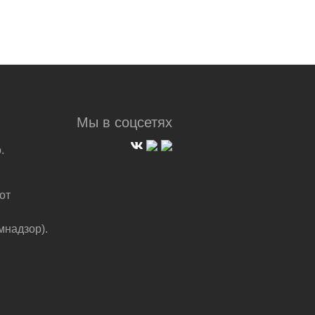
Мы в соцсетях
.
от
мнадзор).