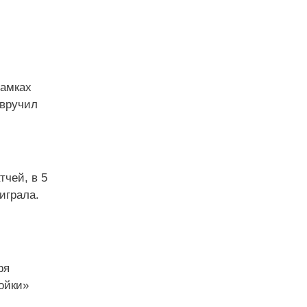
рамках
 вручил
тчей, в 5
играла.
ря
ойки»