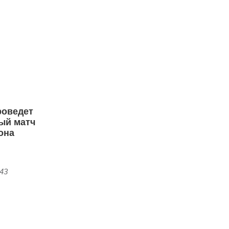
роведет
ый матч
она
:43