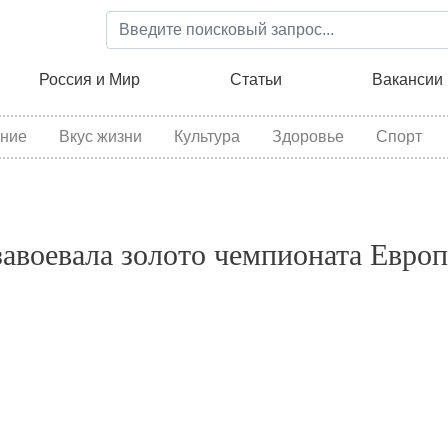
Перейти
к
основному
ция
Россия и Мир
Статьи
Вакансии
содержанию
ние
Вкус жизни
Культура
Здоровье
Спорт
воевала золото чемпионата Евро