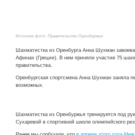
Источник фото:
Правительство Оренбуржья
Шахматистка из Оренбурга Анна Шухман завоева
Афинах (Греции). В нем приняли участие 75 шах
правительства.
Оренбургская спортсмена Анна Шухман заняла пе
возможных.
Шахматистка из Оренбуржья тренируется под рук
Сухаревой в спортивной школе олимпийского резе
Ранее мы сообщали, что
в апреле этого года М