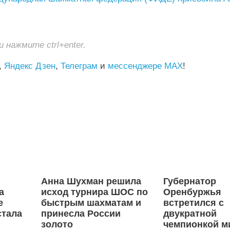
нажмите ctrl+enter.
,
Яндекс Дзен
,
Телеграм
и
мессенджере MAX
!
Анна Шухман решила
Губернатор
а
исход турнира ШОС по
Оренбуржья
е
быстрым шахматам и
встретился с
стала
принесла России
двукратной
а
золото
чемпионкой м