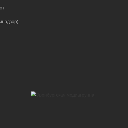
от
мнадзор).