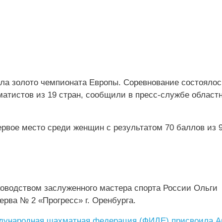
ла золото чемпионата Европы. Соревнование состоялос
матистов из 19 стран, сообщили в пресс-службе област
рвое место среди женщин с результатом 70 баллов из 
оводством заслуженного мастера спорта России Ольги
рва № 2 «Прогресс» г. Оренбурга.
еждународная шахматная федерация (ФИДЕ) присвоила А