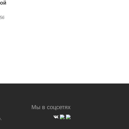
ной
:56
Мы в соцсетях
.