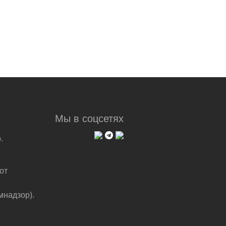
Мы в соцсетях
.
от
мнадзор).