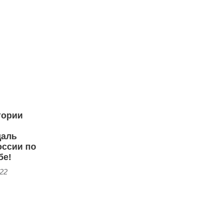
тории
даль
оссии по
бе!
:22