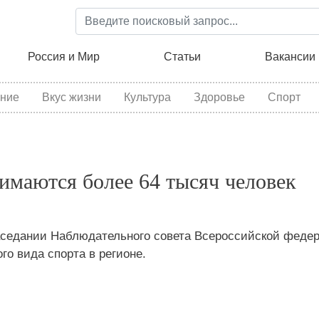
Перейти
к
основному
ция
Россия и Мир
Статьи
Вакансии
содержанию
ние
Вкус жизни
Культура
Здоровье
Спорт
имаются более 64 тысяч человек
заседании Наблюдательного совета Всероссийской феде
го вида спорта в регионе.