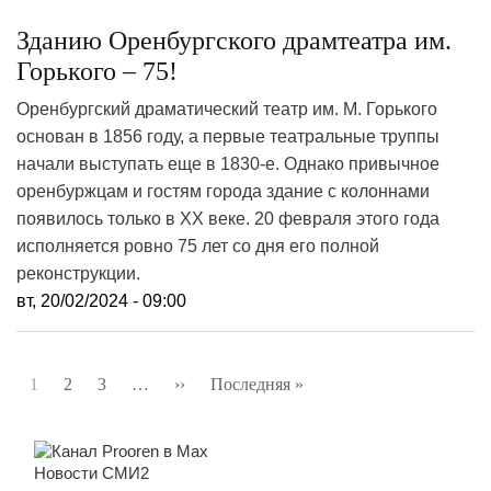
Зданию Оренбургского драмтеатра им.
Горького – 75!
Оренбургский драматический театр им. М. Горького
основан в 1856 году, а первые театральные труппы
начали выступать еще в 1830-е. Однако привычное
оренбуржцам и гостям города здание с колоннами
появилось только в XX веке. 20 февраля этого года
исполняется ровно 75 лет со дня его полной
реконструкции.
вт, 20/02/2024 - 09:00
Нумерация
1
2
3
…
››
Следующая
Последняя »
Последняя
страниц
страница
страница
Новости СМИ2