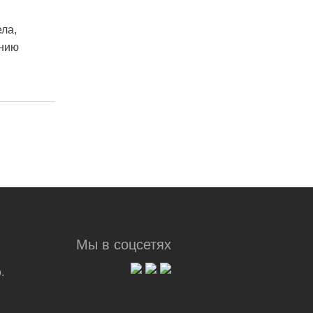
ла,
ению
Мы в соцсетях
.