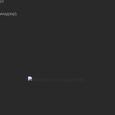
от
мнадзор).