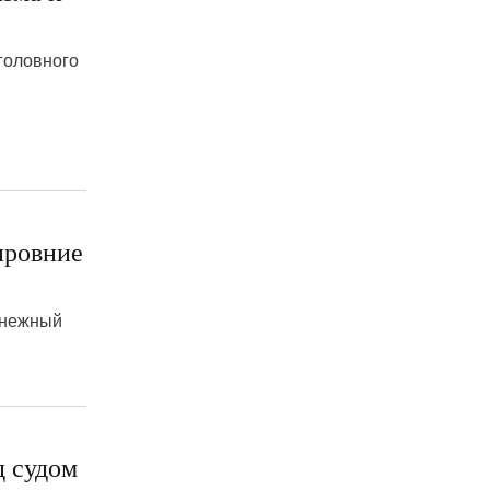
головного
ировние
енежный
д судом