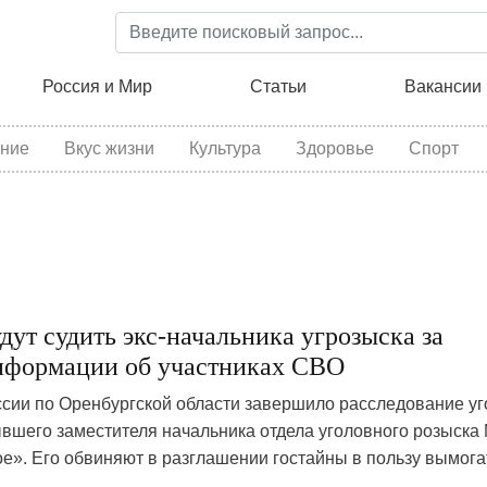
Перейти
к
основному
ция
Россия и Мир
Статьи
Вакансии
содержанию
ние
Вкус жизни
Культура
Здоровье
Спорт
дут судить экс-начальника угрозыска за
нформации об участниках СВО
сии по Оренбургской области завершило расследование уг
ывшего заместителя начальника отдела уголовного розыск
е». Его обвиняют в разглашении гостайны в пользу вымога
1