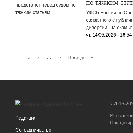
по тяжким ста
УФСБ России по Орен
связанного с публи
диверсии. На скамье
чт, 14/05/2026 - 16:54
Нумерация
1
2
3
…
››
Следующая
Последняя »
Последняя
страниц
страница
страница
©2016-202
Использов
Редакция
При цитир
Сотрудничество