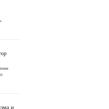
ь
тор
шении
 о
изма и