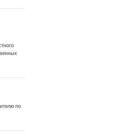
стного
твенных
ителю по