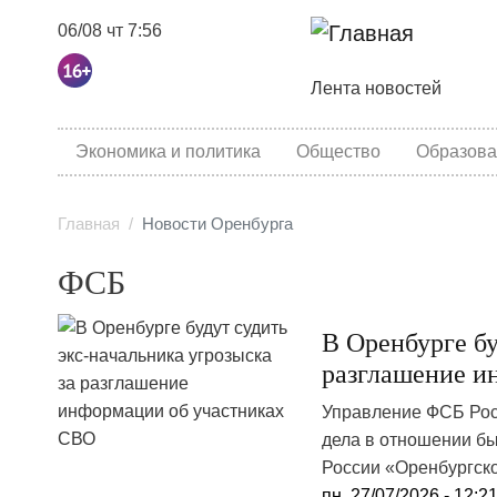
06/08 чт 7:56
Основная навига
Лента новостей
category menu
Экономика и политика
Общество
Образова
Главная
Новости Оренбурга
ФСБ
В Оренбурге бу
разглашение и
Управление ФСБ Рос
дела в отношении б
России «Оренбургско
пн, 27/07/2026 - 12:2