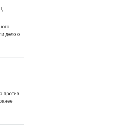
ц
ного
ли дело о
а против
 ранее