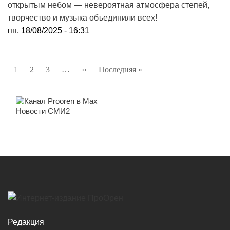
открытым небом — невероятная атмосфера степей,
творчество и музыка объединили всех!
пн, 18/08/2025 - 16:31
Нумерация
1
2
3
…
››
Следующая
Последняя »
Последняя
страниц
страница
страница
Новости СМИ2
Редакция