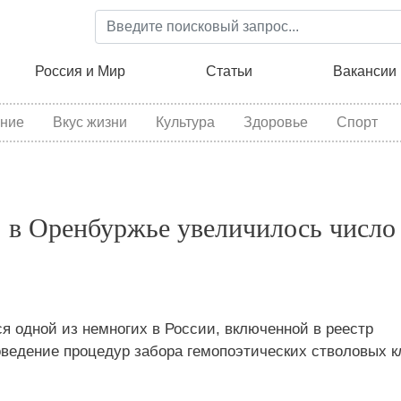
Перейти
к
основному
ция
Россия и Мир
Статьи
Вакансии
содержанию
ние
Вкус жизни
Культура
Здоровье
Спорт
д: в Оренбуржье увеличилось число
я одной из немногих в России, включенной в реестр
едение процедур забора гемопоэтических стволовых кл