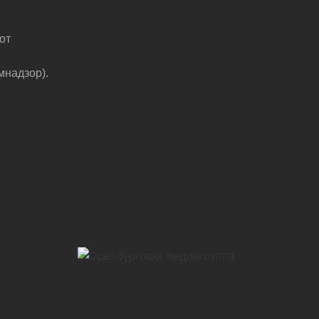
от
мнадзор).