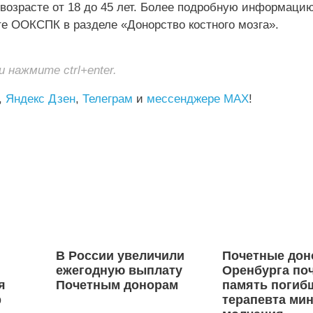
возрасте от 18 до 45 лет. Более подробную информацию
те ООКСПК в разделе «Донорство костного мозга».
нажмите ctrl+enter.
,
Яндекс Дзен
,
Телеграм
и
мессенджере MAX
!
В России увеличили
Почетные до
ежегодную выплату
Оренбурга по
я
Почетным донорам
память погиб
р
терапевта ми