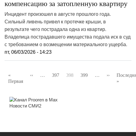
компенсацию за затопленную квартиру
Инцидент произошел в августе прошлого года.
Сильный ливень привел к протечке крыши, в
результате чего пострадала одна из квартир.
Владелица пострадавшего имущества подала иск в суд
с требованием о возмещении материального ущерба.
пт, 06/03/2026 - 14:23
Нумерация
«
‹‹
Предыдущая
…
397
398
399
…
››
Следующая
Последн
страниц
Первая
Первая
страница
страница
»
Послед
страница
страниц
Новости СМИ2