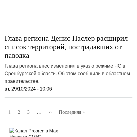
Глава региона Денис Паслер расширил
список территорий, пострадавших от
паводка
Глава региона внес изменения в указ о режиме ЧС в
Оренбургской области. Об этом сообщили в областном
правительстве.
вт, 29/10/2024 - 10:06
Нумерация
1
2
3
…
››
Следующая
Последняя »
Последняя
страниц
страница
страница
Новости СМИ2