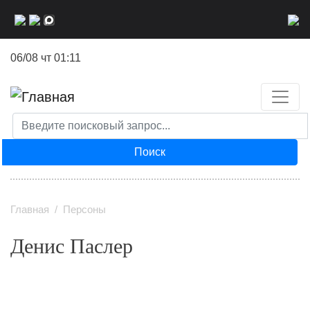
Перейти
к
основному
06/08 чт 01:11
содержанию
Поиск
Главная
Персоны
Денис Паслер