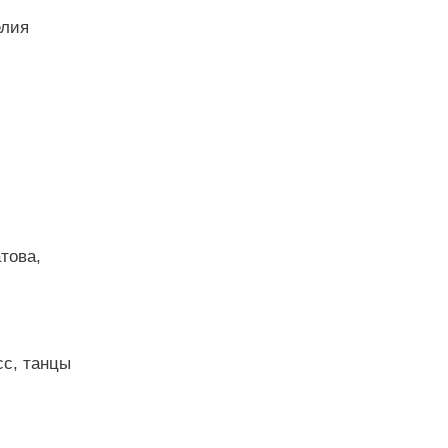
елия
това,
сс, танцы