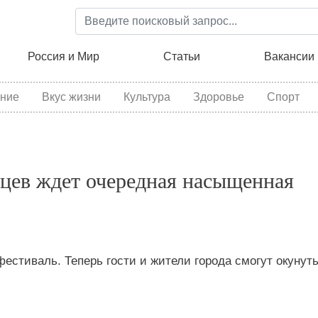
Перейти
к
основному
ция
Россия и Мир
Статьи
Вакансии
содержанию
ние
Вкус жизни
Культура
Здоровье
Спорт
жцев ждет очередная насыщенная
естиваль. Теперь гости и жители города смогут окунуть