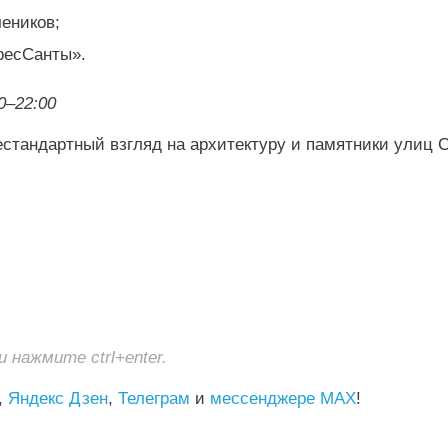
чеников;
пресСанты».
0–22:00
естандартный взгляд на архитектуру и памятники улиц 
нажмите ctrl+enter.
,
Яндекс Дзен
,
Телеграм
и
мессенджере MAX
!