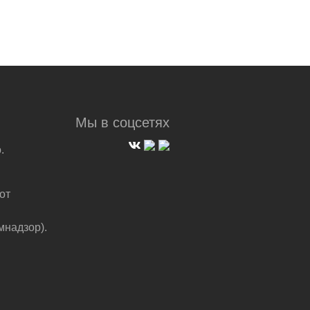
Мы в соцсетях
.
от
мнадзор).