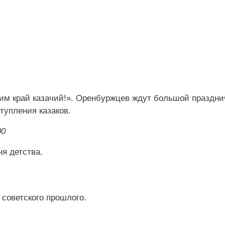
вим край казачий!». Оренбуржцев ждут большой праздн
тупления казаков.
00
ня детства.
 советского прошлого.