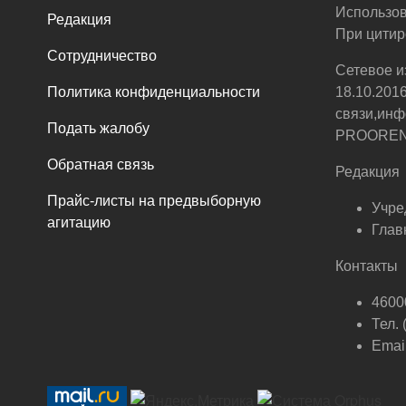
Использов
Редакция
При цитир
Сотрудничество
Сетевое и
Политика конфиденциальности
18.10.201
связи,инф
Подать жалобу
PROOREN.R
Обратная связь
Редакция
Прайс-листы на предвыборную
Учре
агитацию
Глав
Контакты
46000
Тел.
Email