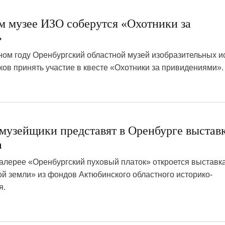
м музее ИЗО соберутся «Охотники за
»
ом году Оренбургский областной музей изобразительных и
ов принять участие в квесте «Охотники за привидениями».
 музейщики представят в Оренбурге выстав
а
 галерее «Оренбургский пуховый платок» откроется выстав
й земли» из фондов Актюбинского областного историко-
я.
1