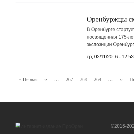
Оренбуржцы см
В Оренбурге стартуе
посвященная 175-лет
экспозиции Оренбург
ср, 02/11/2016 - 12:53
Нумерация
« Первая
Первая
‹‹
Предыдущая
…
267
268
269
…
››
След
П
страниц
страница
страница
стра
©2016-202