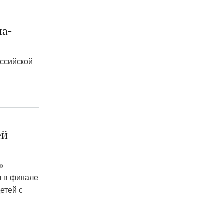
на-
оссийской
ей
»
л в финале
етей с