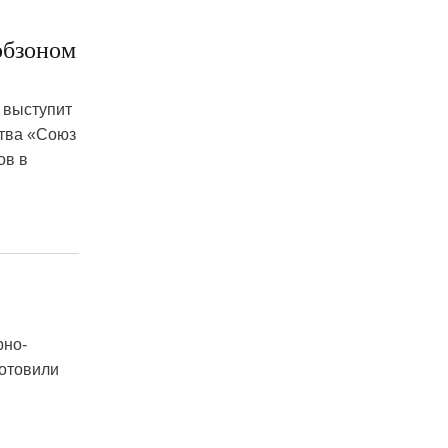
обзоном
 выступит
ства «Союз
ов в
рно-
готовили