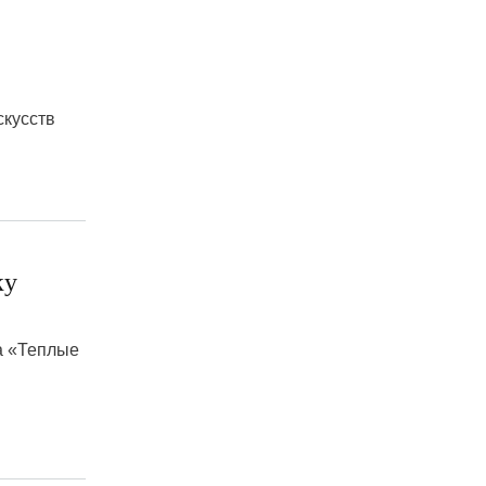
скусств
ку
ка «Теплые