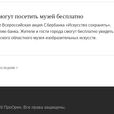
огут посетить музей бесплатно
т Всероссийская акция Сбербанка «Искусство сохранять»,
ию банка. Жители и гости города смогут бесплатно увидеть
ского областного музея изобразительных искусств.
ующая
оследняя »
Последняя
ница
страница
6 ПроОрен. Все права защищены.