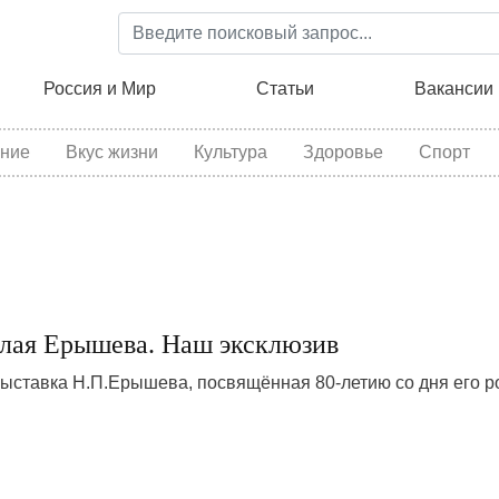
Перейти
к
основному
ция
Россия и Мир
Статьи
Вакансии
содержанию
ние
Вкус жизни
Культура
Здоровье
Спорт
лая Ерышева. Наш эксклюзив
ыставка Н.П.Ерышева, посвящённая 80-летию со дня его р