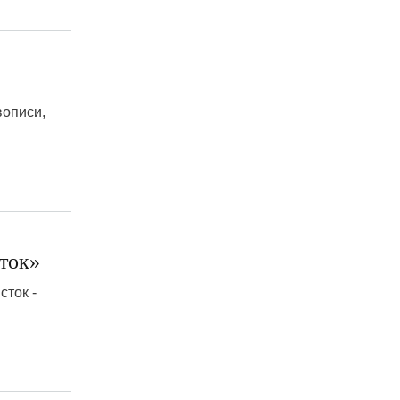
вописи,
ток»
сток -