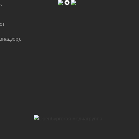
.
от
мнадзор).