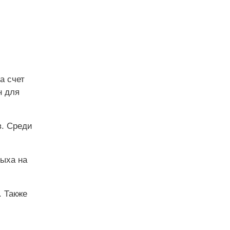
а счет
н для
в. Среди
дыха на
. Также