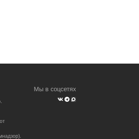
Мы в соцсетях
.
от
мнадзор).