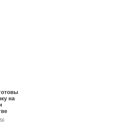
готовы
ку на
и
тве
:56