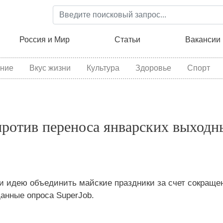
Перейти
к
основному
ция
Россия и Мир
Статьи
Вакансии
содержанию
ние
Вкус жизни
Культура
Здоровье
Спорт
ротив переноса январских выходн
 идею объединить майские праздники за счет сокраще
анные опроса SuperJob.