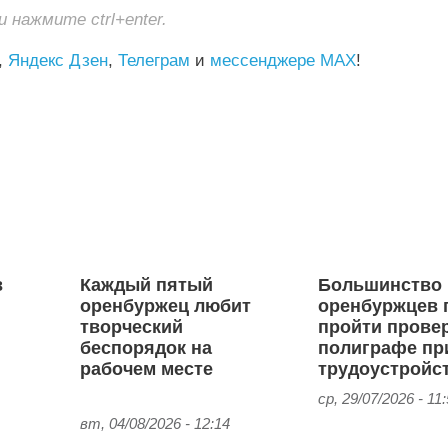
нажмите ctrl+enter.
,
Яндекс Дзен
,
Телеграм
и
мессенджере MAX
!
в
Каждый пятый
Большинство
оренбуржец любит
оренбуржцев 
творческий
пройти провер
беспорядок на
полиграфе пр
рабочем месте
трудоустройс
ср, 29/07/2026 - 11
вт, 04/08/2026 - 12:14