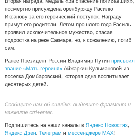
Вторая награда, медаль «За спасение погибавших»,
посмертно присуждена оренбуржцу Расилю
Иксанову за его героический поступок. Награду
примут его родители. Летом прошлого года Расиль
проявил исключительное мужество, спасая
подростка на реке Сакмаре, но, к сожалению, погиб
сам.
Ранее Президент России Владимир Путин
присвоил
звание «Мать-героиня»
Айжаркин Кульмановой из
поселка Домбаровский, которая одна воспитывает
десятерых детей.
Сообщите нам об ошибке: выделите фрагмент и
нажмите ctrl+enter.
Подпишитесь на наши каналы в
Яндекс Новостях
,
Яндекс Дзен
,
Телеграм
и
мессенджере MAX
!