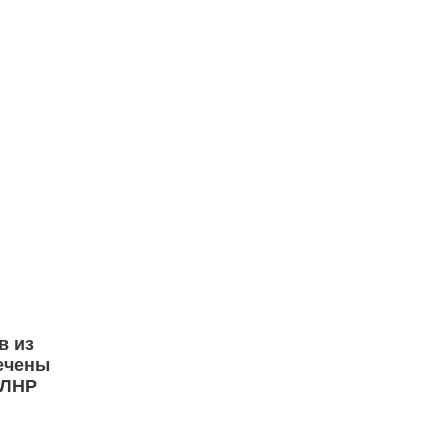
в из
ечены
 ЛНР