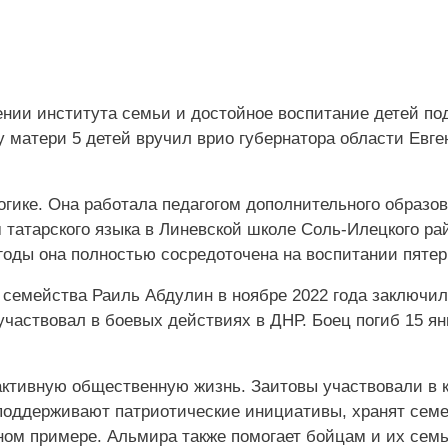
ении института семьи и достойное воспитание детей по
 матери 5 детей вручил врио губернатора области Евге
гике. Она работала педагогом дополнительного образов
татарского языка в Линевской школе Соль-Илецкого ра
годы она полностью сосредоточена на воспитании пятер
 семейства Раиль Абдулин в ноябре 2022 года заключил
частвовал в боевых действиях в ДНР. Боец погиб 15 ян
активную общественную жизнь. Заитовы участвовали в 
 поддерживают патриотические инициативы, хранят сем
ном примере. Альмира также помогает бойцам и их сем