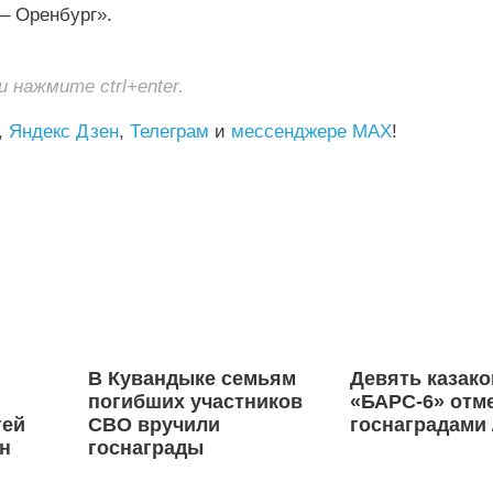
– Оренбург».
нажмите ctrl+enter.
,
Яндекс Дзен
,
Телеграм
и
мессенджере MAX
!
В Кувандыке семьям
Девять казако
погибших участников
«БАРС-6» отм
гей
СВО вручили
госнаградами
н
госнаграды