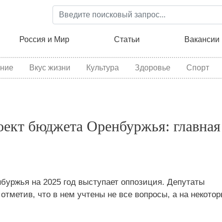
Перейти
к
основному
ция
Россия и Мир
Статьи
Вакансии
содержанию
ние
Вкус жизни
Культура
Здоровье
Спорт
оект бюджета Оренбуржья: главная
буржья на 2025 год выступает оппозиция. Депутаты
отметив, что в нем учтены не все вопросы, а на некото