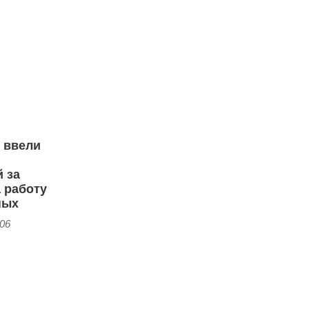
 ввели
 за
а работу
ных
:06