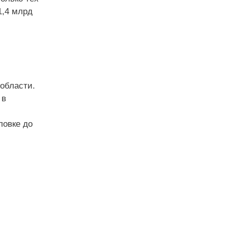
1,4 млрд
области.
 в
ловке до