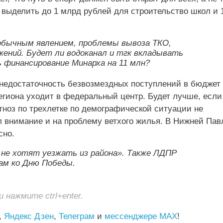
 выделить до 1 млрд рублей для строительство школ и 
обычным явлением, проблемы вывоза ТКО,
ний. Будет ли водоканал и тгк вкладывать
 финансирование Минарха на 11 млн?
недостаточность безвозмездных поступлений в бюджет 
егиона уходит в федеральный центр. Будет лучше, если
огноз по трехлетке по демографической ситуации не
л внимание и на проблему ветхого жилья. В Нижней Пав
сно.
 не хотят уезжать из района». Также ЛДПР
ам ко Дню Победы.
нажмите ctrl+enter.
,
Яндекс Дзен
,
Телеграм
и
мессенджере MAX
!