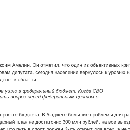
сим Амелин. Он отметил, что один из объективных кри
ловам депутата, сегодня население вернулось к уровню н
денег в области.
гов ушло в федеральный бюджет. Когда СВО
ить вопрос перед федеральным центом о
 проекте бюджета. В бюджете большие проблемы для ра
ндарный план не достаточно 300 млн рублей, на все вые
т, что путь в спорт должен быть открыт для всех, а не 