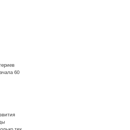
териев
ачала 60
звития
зды
только тех