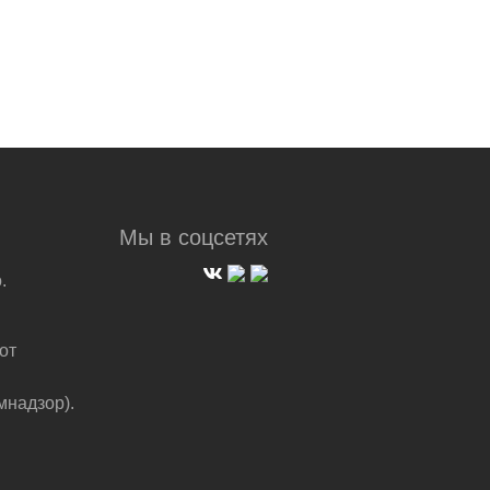
Мы в соцсетях
.
от
мнадзор).