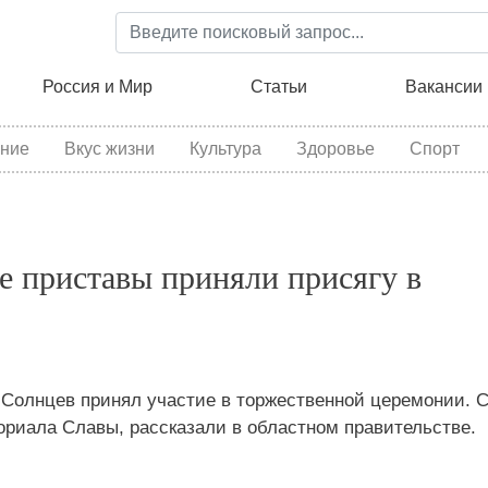
Перейти
к
основному
ция
Россия и Мир
Статьи
Вакансии
содержанию
ние
Вкус жизни
Культура
Здоровье
Спорт
е приставы приняли присягу в
 Солнцев принял участие в торжественной церемонии. 
ориала Славы, рассказали в областном правительстве.