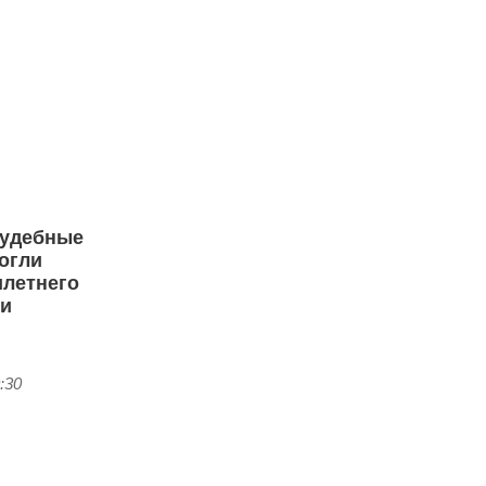
судебные
огли
илетнего
ри
:30