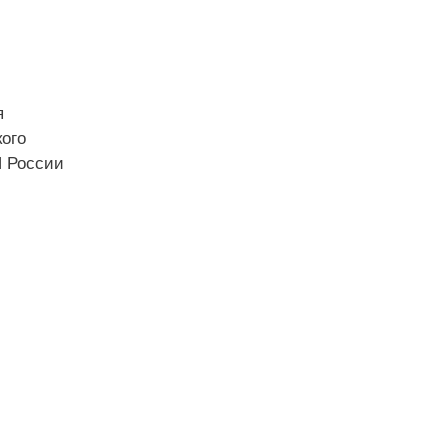
я
ого
П России