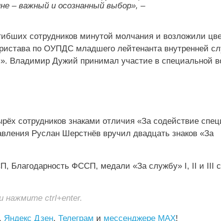
не – важный и осознанный выбор», –
гибших сотрудников минутой молчания и возложили цве
пристава по ОУПДС младшего лейтенанта внутренней с
». Владимир Дужий принимал участие в специальной в
ырёх сотрудников знаками отличия «За содействие спе
равления Руслан Шерстнёв вручил двадцать знаков «За
, Благодарность ФССП, медали «За службу» I, II и III 
нажмите ctrl+enter.
,
Яндекс Дзен
,
Телеграм
и
мессенджере MAX
!