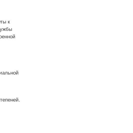
ты к
лужбы
оенной
циальной
степеней.