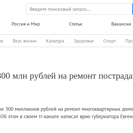
Перейти
к
основному
ция
Россия и Мир
Статьи
Вакансии
содержанию
ие
Вкус жизни
Культура
Здоровье
Спорт
Про
300 млн рублей на ремонт пострад
ше 300 миллионов рублей на ремонт многоквартирных домо
Об этом в своем тг-канале написал врио губернатора Евген