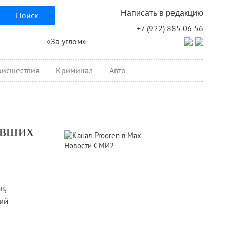
Написать в редакцию
Поиск
+7 (922) 885 06 56
«За углом»
исшествия
Криминал
Авто
авших
Новости СМИ2
в,
ий