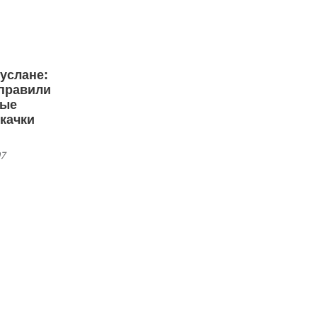
услане:
аправили
ные
качки
07