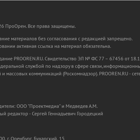
6 ПроОрен. Все права защищены.
ние материалов без согласования с редакцией запрещено.
вании активная ссылка на материал обязательна.
дание PROOREN.RU. Свидетельство ЭЛ № ФС 77 – 67456 от 18.1
деральной службой по надзору в сфере связи,информационн
 и массовых коммуникаций (Роскомнадзор). PROOREN.RU - сет
дители: ООО "Проектмедиа" и Медведев А.М.
ый редактор - Сергей Геннадьевич Городецкий
0, г. Оренбург, Бухарский, 15