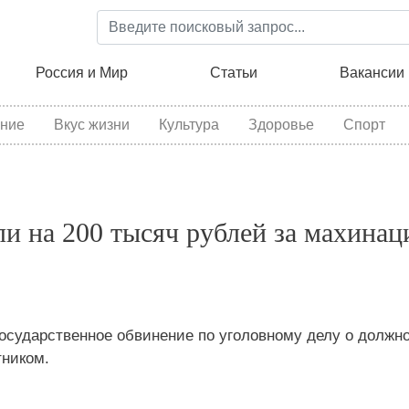
Перейти
к
основному
ция
Россия и Мир
Статьи
Вакансии
содержанию
ние
Вкус жизни
Культура
Здоровье
Спорт
ли на 200 тысяч рублей за махинац
осударственное обвинение по уголовному делу о должн
ником.