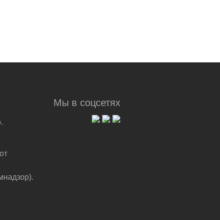
Мы в соцсетях
.
от
мнадзор).