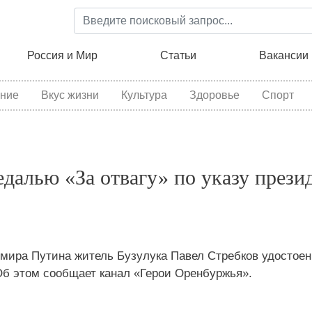
Перейти
к
основному
ция
Россия и Мир
Статьи
Вакансии
содержанию
ние
Вкус жизни
Культура
Здоровье
Спорт
далью «За отвагу» по указу прези
мира Путина житель Бузулука Павел Стребков удостоен
 Об этом сообщает канал «Герои Оренбуржья».