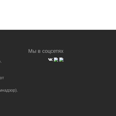
Мы в соцсетях
.
от
мнадзор).