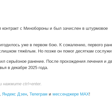
л контракт с Минобороны и был зачислен в штурмовое
игодилось уже в первом бою. К сожалению, первого ран
 слишком тяжёлым. Но позже он помог десяткам сослужи
чил серьёзное ранение. После прохождения лечения и д
ья в декабре 2025 года.
нажмите ctrl+enter.
,
Яндекс Дзен
,
Телеграм
и
мессенджере MAX
!