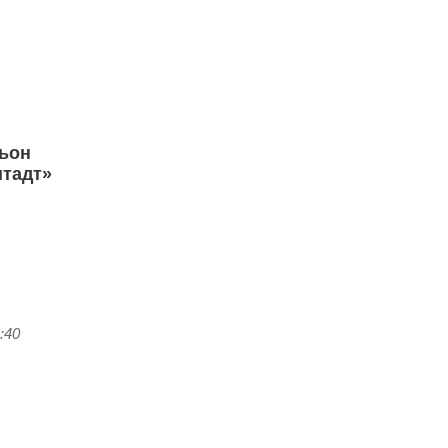
льон
тадт»
:40