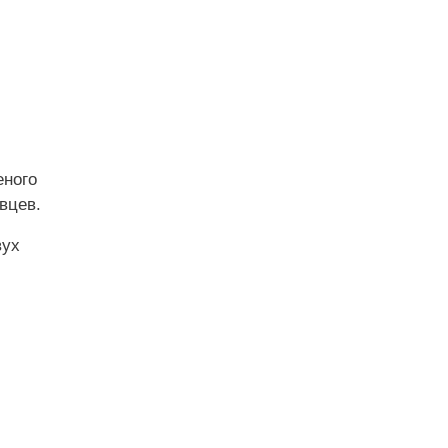
еного
вцев.
вух