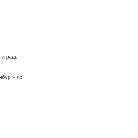
награды –
нбург» по