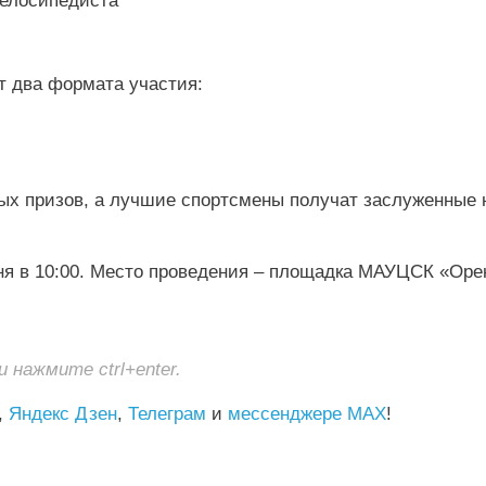
т два формата участия:
ых призов, а лучшие спортсмены получат заслуженные 
юня в 10:00. Место проведения – площадка МАУЦСК «Оре
нажмите ctrl+enter.
,
Яндекс Дзен
,
Телеграм
и
мессенджере MAX
!