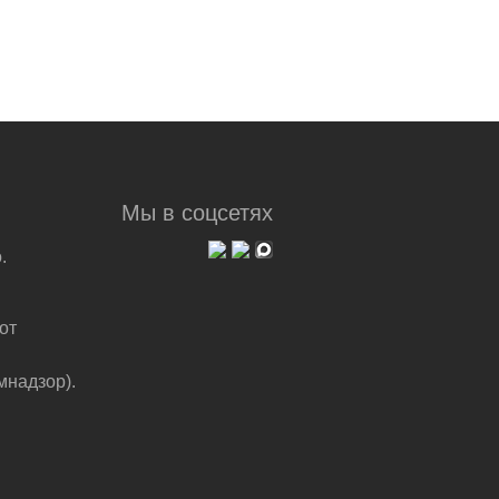
Мы в соцсетях
.
от
мнадзор).