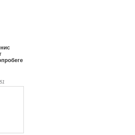
енис
т
опробеге
:51