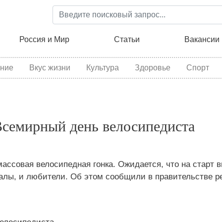
Перейти
к
основному
ция
Россия и Мир
Статьи
Вакансии
содержанию
ние
Вкус жизни
Культура
Здоровье
Спорт
Всемирный день велосипедиста
ассовая велосипедная гонка. Ожидается, что на старт 
алы, и любители. Об этом сообщили в правительстве ре