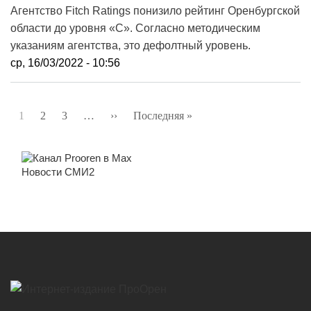
Агентство Fitch Ratings понизило рейтинг Оренбургской
области до уровня «С». Согласно методическим
указаниям агентства, это дефолтный уровень.
ср, 16/03/2022 - 10:56
Нумерация
1
2
3
…
››
Следующая
Последняя »
Последняя
страниц
страница
страница
Новости СМИ2