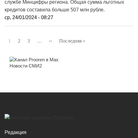
службе Минцифры региона. Общая сумма льготных
кредитов составила больше 507 млн рубле.
ср, 24/01/2024 - 08:27
Нумерация
1
2
3
…
››
Следующая
Последняя »
Последняя
страниц
страница
страница
Новости СМИ2
Редакция