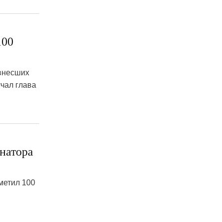
100
 внесших
учал глава
натора
метил 100