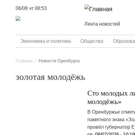
06/08 чт 08:53
Основная навига
Лента новостей
category menu
Экономика и политика
Общество
Образова
Главная
Новости Оренбурга
золотая молодёжь
Сто молодых л
молодёжь»
В Оренбуржье отмет
памятного знака «З
провёл губернатор Е
ср, 08/07/2026 - 10:1