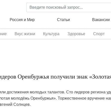
Перейти
к
основному
ция
Россия и Мир
Статьи
Вакансии
содержанию
ние
Вкус жизни
Культура
Здоровье
Спорт
идеров Оренбуржья получили знак «Золота
или достижения молодых талантов. Сто лидеров региона у
олотая молодёжь Оренбуржья». Торжественное вручение на
вгений Солнцев.
9