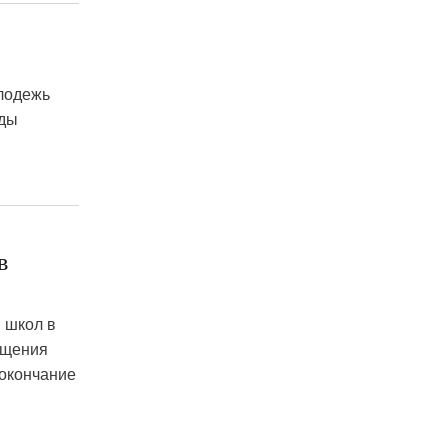
лодежь
ады
в
 школ в
ещения
 окончание