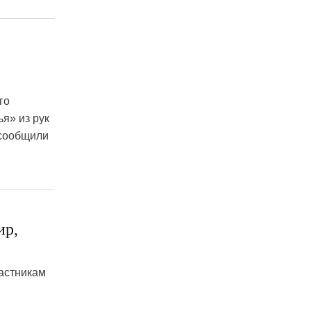
го
я» из рук
 сообщили
ир,
астникам