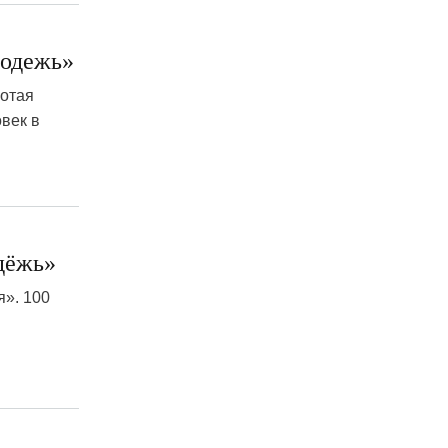
лодежь»
лотая
век в
дёжь»
». 100