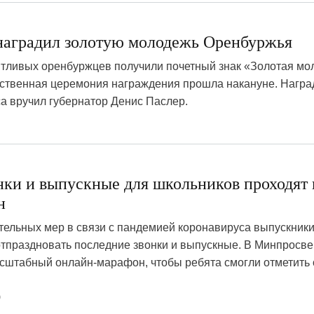
наградил золотую молодежь Оренбуржья
нтливых оренбуржцев получили почетный знак «Золотая мо
ственная церемония награждения прошла накануне. Нагр
а вручил губернатор Денис Паслер.
нки и выпускные для школьников проходят 
н
тельных мер в связи с пандемией коронавируса выпускники
 отпраздновать последние звонки и выпускные. В Минпросв
асштабный онлайн-марафон, чтобы ребята смогли отметить
0