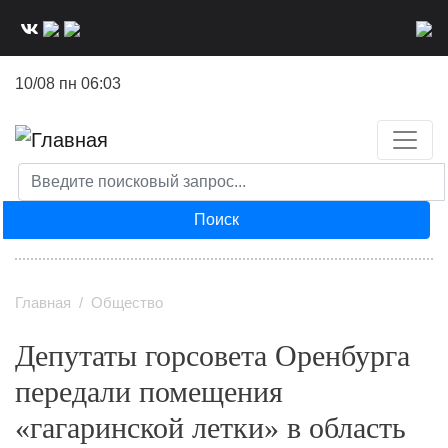
Перейти
к
основному
10/08 пн 06:03
содержанию
Поиск
Главная
Общество
Депутаты горсовета Оренбурга
передали помещения
«гагаринской летки» в область