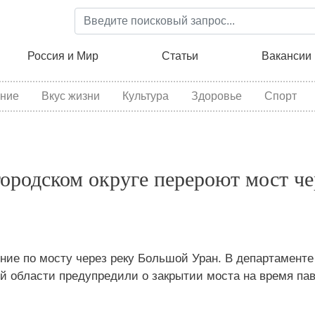
Перейти
к
основному
ция
Россия и Мир
Статьи
Вакансии
содержанию
ние
Вкус жизни
Культура
Здоровье
Спорт
городском округе перероют мост че
ение по мосту через реку Большой Уран. В департамент
й области предупредили о закрытии моста на время пав