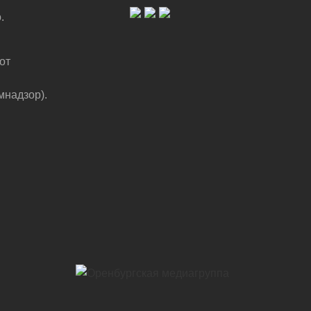
.
от
мнадзор).