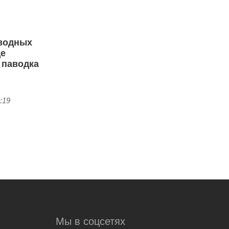
водных
ще
 паводка
:19
Мы в соцсетях