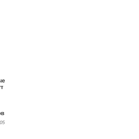
ые
ут
ов
:05