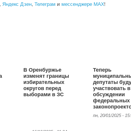
,
Яндекс Дзен
,
Телеграм
и
мессенджере MAX
!
В Оренбуржье
Теперь
а
изменят границы
муниципальн
избирательных
депутаты буд
округов перед
участвовать в
выборами в ЗС
обсуждении
федеральных
законопроект
пн, 20/01/2025 - 15