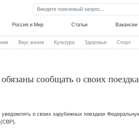
Перейти
к
основному
ция
Россия и Мир
Статьи
Вакансии
содержанию
ние
Вкус жизни
Культура
Здоровье
Спорт
 обязаны сообщать о своих поездка
ы уведомлять о своих зарубежных поездках Федеральну
(СВР).