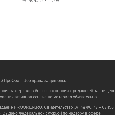
чт, 16/10/2025 - 11:04
6 ПроОрен. Все права защищены.
ание материалов без согласования с редакцией запрещено
овании активная ссылка на материал обязательна.
здание PROOREN.RU. Свидетельство ЭЛ № ФС 77 – 67456 
6. Выдано Федеральной службой по надзору в сфере