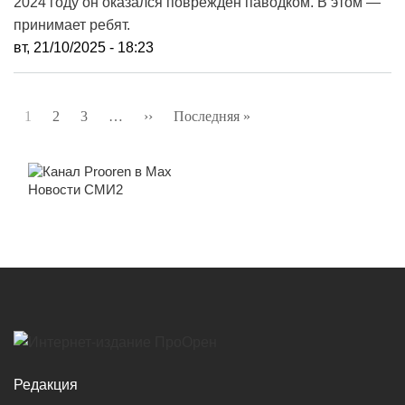
2024 году он оказался поврежден паводком. В этом —
принимает ребят.
вт, 21/10/2025 - 18:23
Нумерация
1
2
3
…
››
Следующая
Последняя »
Последняя
страниц
страница
страница
Новости СМИ2
Редакция