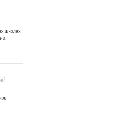
ех школах
ии.
ий
ков