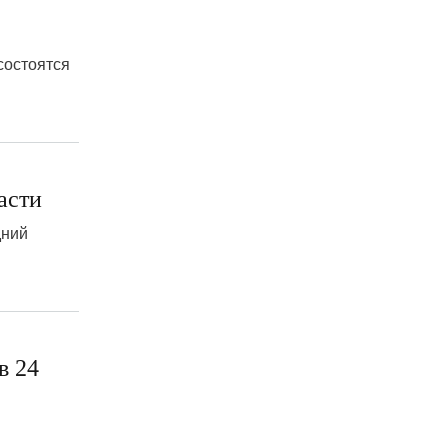
состоятся
асти
дний
в 24