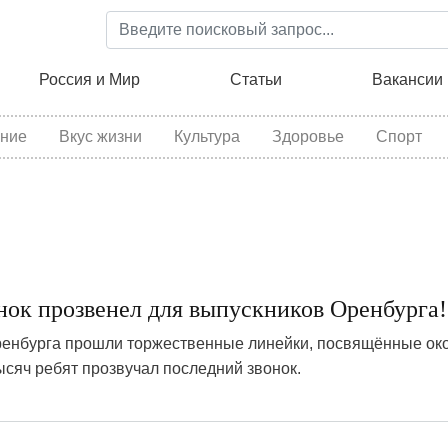
Перейти
к
основному
ция
Россия и Мир
Статьи
Вакансии
содержанию
ние
Вкус жизни
Культура
Здоровье
Спорт
нок прозвенел для выпускников Оренбурга!
ренбурга прошли торжественные линейки, посвящённые ок
тысяч ребят прозвучал последний звонок.