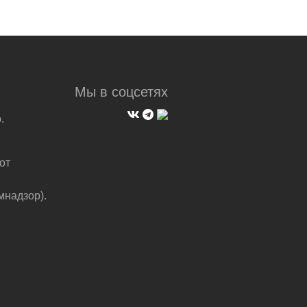
Мы в соцсетях
.
от
мнадзор).