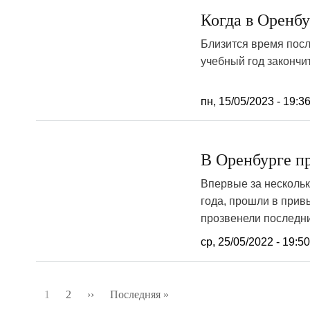
Когда в Оренбу
Близится время посл
учебный год закончи
пн, 15/05/2023 - 19:3
В Оренбурге п
Впервые за нескольк
года, прошли в прив
прозвенели последни
ср, 25/05/2022 - 19:5
Нумерация
1
2
››
Следующая
Последняя »
Последняя
страниц
страница
страница