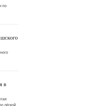
и по
ашского
тного
я в
ытая
до лёгкой