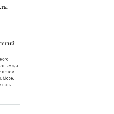
кты
влений
ного
ртными, а
 в этом
. Море,
и пять