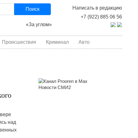
Написать в редакцию
Поиск
+7 (922) 885 06 56
«За углом»
Происшествия
Криминал
Авто
Новости СМИ2
кого
евере
ясь над
твенных