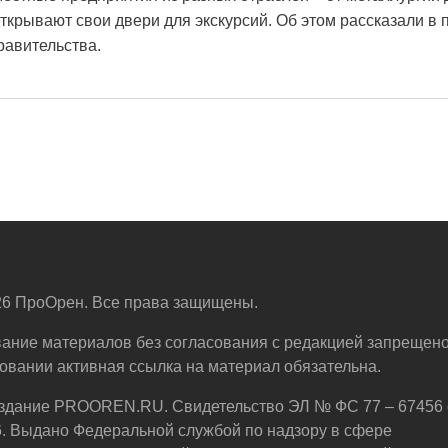
крывают свои двери для экскурсий. Об этом рассказали в 
равительства.
6 ПроОрен. Все права защищены.
ание материалов без согласования с редакцией запрещено
овании активная ссылка на материал обязательна.
здание PROOREN.RU. Свидетельство ЭЛ № ФС 77 – 67456 
6. Выдано Федеральной службой по надзору в сфере