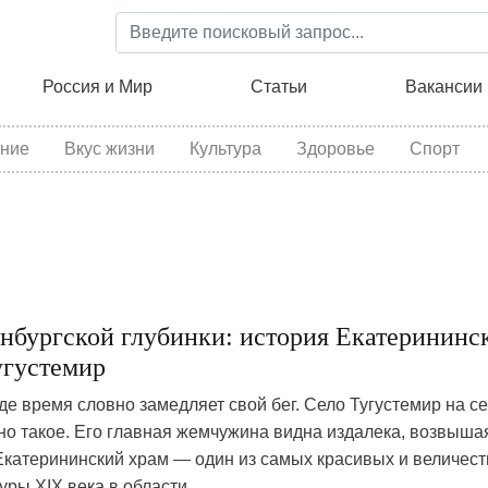
Перейти
к
основному
ция
Россия и Мир
Статьи
Вакансии
содержанию
ние
Вкус жизни
Культура
Здоровье
Спорт
нбургской глубинки: история Екатерининс
угустемир
где время словно замедляет свой бег. Село Тугустемир на с
о такое. Его главная жемчужина видна издалека, возвыша
Екатерининский храм — один из самых красивых и величес
уры XIX века в области.