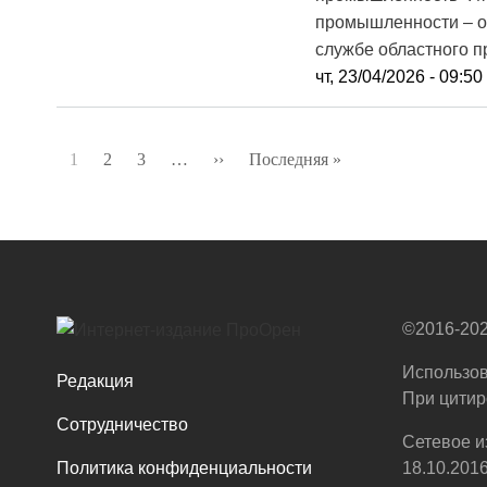
промышленности – от
службе областного п
чт, 23/04/2026 - 09:50
Нумерация
1
2
3
…
››
Следующая
Последняя »
Последняя
страниц
страница
страница
©2016-202
Использов
Редакция
При цитир
Сотрудничество
Сетевое и
Политика конфиденциальности
18.10.201