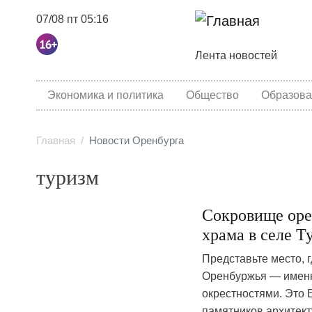
07/08 пт 05:16
Основная навига
Лента новостей
category menu
Экономика и политика
Общество
Образова
Главная
Новости Оренбурга
туризм
Сокровище оре
храма в селе Т
Представьте место, 
Оренбуржья — именн
окрестностями. Это 
памятников архитект