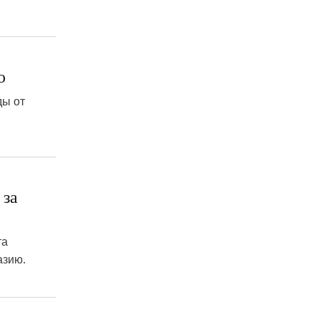
ю
ды от
 за
та
азию.