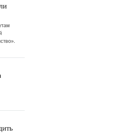
или
утам
й
ство».
а
дить