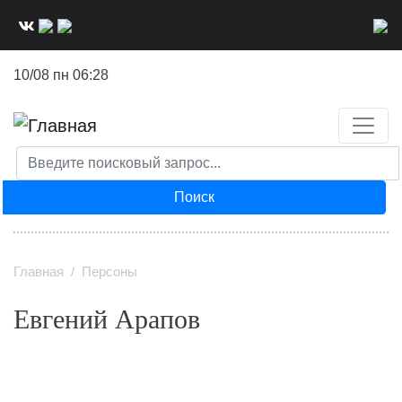
Перейти
к
основному
10/08 пн 06:28
содержанию
Поиск
Главная
Персоны
Евгений Арапов