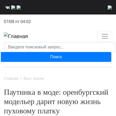
Перейти
к
основному
07/08 пт 04:02
содержанию
Поиск
Главная
Вкус жизни
Паутинка в моде: оренбургский
модельер дарит новую жизнь
пуховому платку