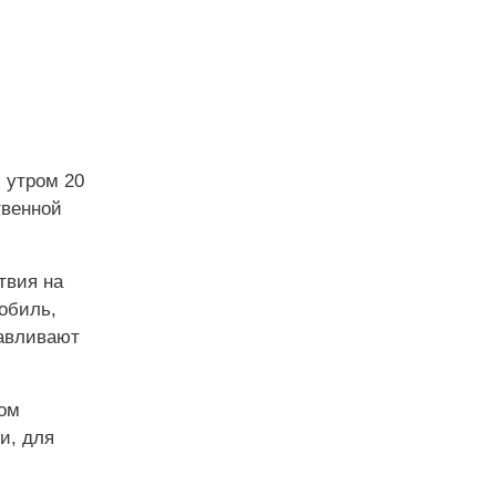
и
утром 20
твенной
твия на
обиль,
навливают
дом
и, для