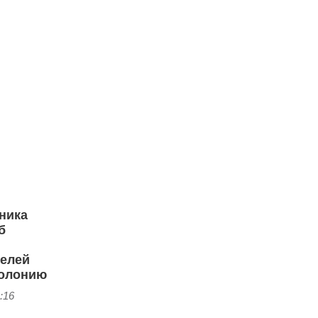
ника
б
елей
колонию
:16