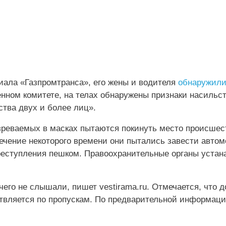
иала «Газпромтранса», его жены и водителя
обнаружил
енном комитете, на телах обнаружены признаки насильс
ства двух и более лиц».
озреваемых в масках пытаются покинуть место происшес
ечение некоторого времени они пытались завести автом
преступления пешком. Правоохранительные органы уста
чего не слышали, пишет vestirama.ru. Отмечается, что 
ствляется по пропускам. По предварительной информаци