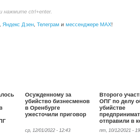
нажмите ctrl+enter.
,
Яндекс Дзен
,
Телеграм
и
мессенджере MAX
!
алось
Осужденному за
Второго участ
убийство бизнесменов
ОПГ по делу о
в
в Оренбурге
убийстве
ужесточили приговор
предпринимат
ПГ
отправили в 
ср, 12/01/2022 - 12:43
пт, 10/12/2021 - 19