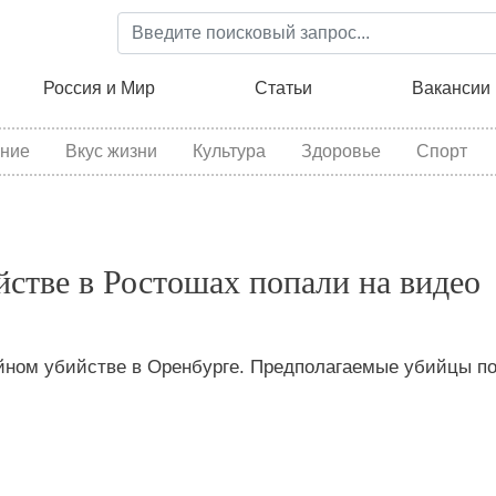
Перейти
к
основному
ция
Россия и Мир
Статьи
Вакансии
содержанию
ние
Вкус жизни
Культура
Здоровье
Спорт
стве в Ростошах попали на видео
йном убийстве в Оренбурге. Предполагаемые убийцы п